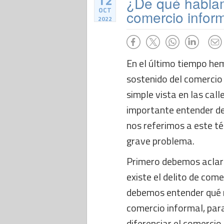
12
¿De qué hablam
OCT
comercio infor
2022
En el último tiempo he
sostenido del comercio i
simple vista en las call
importante entender d
nos referimos a este té
grave problema.
Primero debemos aclara
existe el delito de comer
debemos entender qué n
comercio informal, par
diferenciar el comercio 