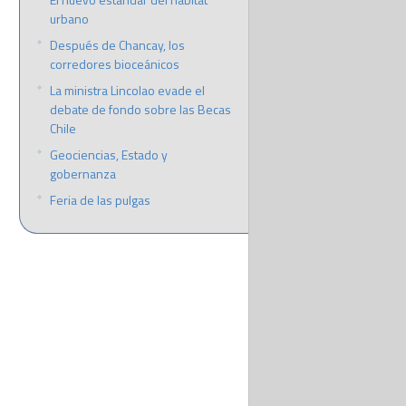
urbano
Después de Chancay, los
corredores bioceánicos
La ministra Lincolao evade el
debate de fondo sobre las Becas
Chile
Geociencias, Estado y
gobernanza
Feria de las pulgas