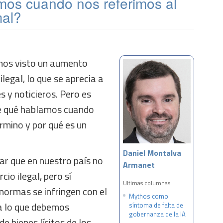
os cuando nos referimos al
mal?
mos visto un aumento
legal, lo que se aprecia a
es y noticieros. Pero es
e qué hablamos cuando
rmino y por qué es un
Daniel Montalva
r que en nuestro país no
Armanet
cio ilegal, pero sí
Ultimas columnas:
ormas se infringen con el
Mythos como
a lo que debemos
síntoma de falta de
gobernanza de la IA
de bienes lícitos de los