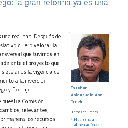
ego: la gran reforma ya es una
s una realidad. Después de
slativo quiero valorar la
ansversal que tuvimos en
 adelante el proyecto que
 siete años la vigencia de
ento a la inversión
Esteban
ego y Drenaje.
Valenzuela Van
e nuestra Comisión
Treek
 cambios, relevantes,
Ultimas columnas:
jor manera los recursos
El derecho a la
alimentación exige
tamos en la pequeña y