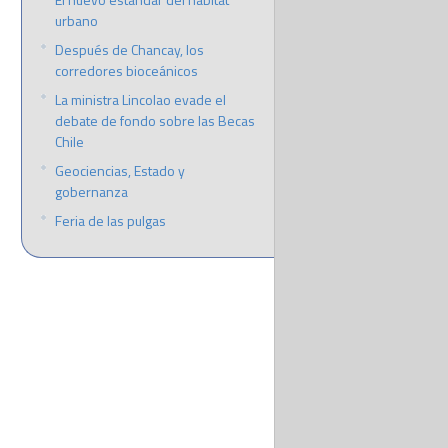
urbano
Después de Chancay, los
corredores bioceánicos
La ministra Lincolao evade el
debate de fondo sobre las Becas
Chile
Geociencias, Estado y
gobernanza
Feria de las pulgas