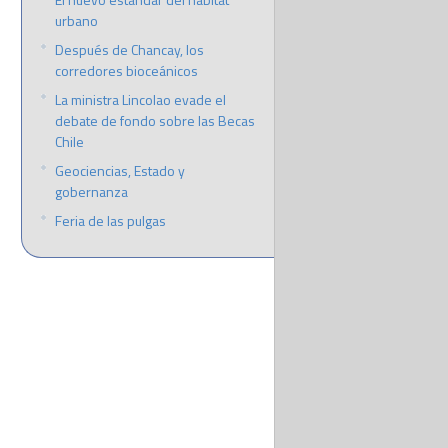
urbano
Después de Chancay, los
corredores bioceánicos
La ministra Lincolao evade el
debate de fondo sobre las Becas
Chile
Geociencias, Estado y
gobernanza
Feria de las pulgas