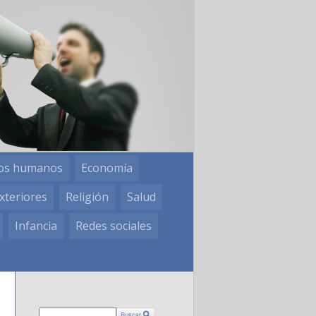
os humanos
Economía
xteriores
Religión
Salud
Infancia
Redes sociales