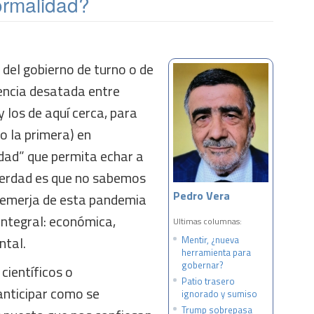
ormalidad?
 del gobierno de turno o de
encia desatada entre
 los de aquí cerca, para
(o la primera) en
idad” que permita echar a
verdad es que no sabemos
Pedro Vera
 emerja de esta pandemia
 integral: económica,
Ultimas columnas:
ntal.
Mentir, ¿nueva
herramienta para
gobernar?
 científicos o
Patio trasero
anticipar como se
ignorado y sumiso
Trump sobrepasa