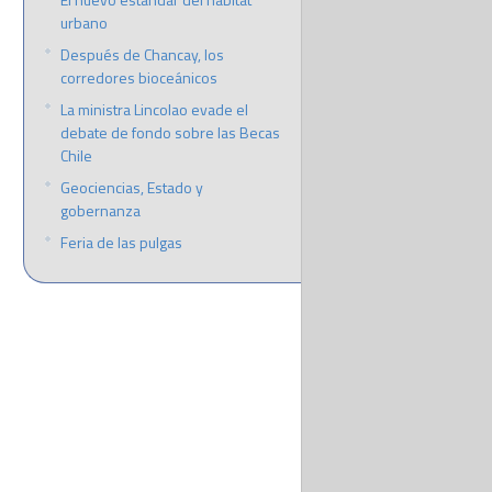
urbano
Después de Chancay, los
corredores bioceánicos
La ministra Lincolao evade el
debate de fondo sobre las Becas
Chile
Geociencias, Estado y
gobernanza
Feria de las pulgas