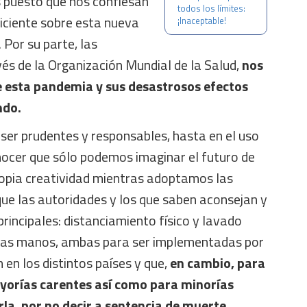
s puesto que nos confiesan
todos los límites:
iciente sobre esta nueva
¡Inaceptable!
 Por su parte, las
és de la Organización Mundial de la Salud,
nos
e esta pandemia y sus desastrosos efectos
ndo.
ser prudentes y responsables, hasta en el uso
nocer que sólo podemos imaginar el futuro de
opia creatividad mientras adoptamos las
ue las autoridades y los que saben aconsejan y
rincipales: distanciamiento físico y lavado
 las manos, ambas para ser implementadas por
 en los distintos países y que,
en cambio, para
yorías carentes así como para minorías
rla, por no decir a sentencia de muerte.