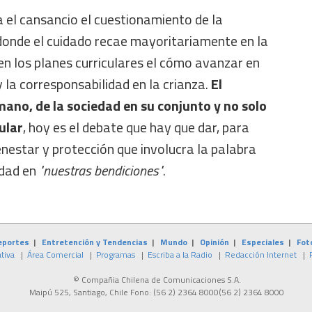
 el cansancio el cuestionamiento de la
 donde el cuidado recae mayoritariamente en la
ir en los planes curriculares el cómo avanzar en
y la corresponsabilidad en la crianza.
El
ano, de la sociedad en su conjunto y no solo
ular
, hoy es el debate que hay que dar, para
nestar y protección que involucra la palabra
idad en
"nuestras bendiciones"
.
eportes
|
Entretención y Tendencias
|
Mundo
|
Opinión
|
Especiales
|
Fot
tiva
|
Área Comercial
|
Programas
|
Escriba a la Radio
|
Redacción Internet
|
© Compañia Chilena de Comunicaciones S.A.
Maipú 525, Santiago, Chile Fono:
(56 2) 2364 8000
(56 2) 2364 8000