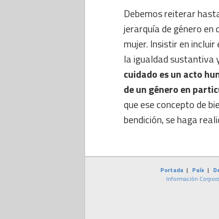
Debemos reiterar hasta
jerarquía de género en
mujer. Insistir en inclu
la igualdad sustantiva 
cuidado es un acto hum
de un género en partic
que ese concepto de bie
bendición, se haga real
Portada
|
País
|
D
Información Corpora