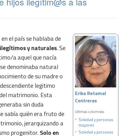
hijos ilegítim@s a las
 en el país se hablaba de
, ilegítimos y naturales
. Se
ítimo/a aquel que nacía
 se denominaba natural
nocimiento de su madre o
 descendiente legitimo
Erika Retamal
 del matrimonio. Esta
Contreras
generaba sin duda
Ultimas columnas:
se sabía quién era fruto de
Soledad y personas
trimonio, jerarquizando a
mayores
smo progenitor.
Solo en
Soledad y personas