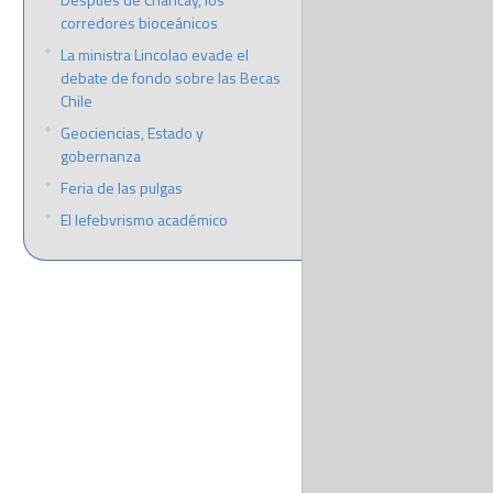
corredores bioceánicos
La ministra Lincolao evade el
debate de fondo sobre las Becas
Chile
Geociencias, Estado y
gobernanza
Feria de las pulgas
El lefebvrismo académico