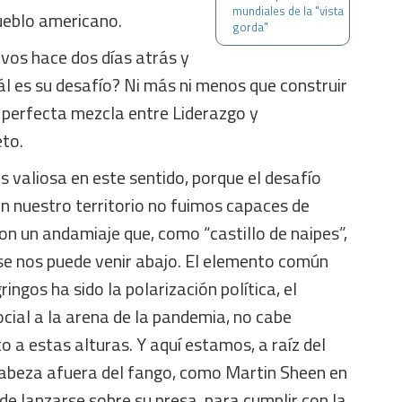
mundiales de la "vista
ueblo americano.
gorda"
vos hace dos días atrás y
uál es su desafío? Ni más ni menos que construir
 perfecta mezcla entre Liderazgo y
to.
es valiosa en este sentido, porque el desafío
n nuestro territorio no fuimos capaces de
con un andamiaje que, como “castillo de naipes”,
e nos puede venir abajo. El elemento común
ringos ha sido la polarización política, el
ocial a la arena de la pandemia, no cabe
o a estas alturas. Y aquí estamos, a raíz del
 cabeza afuera del fango, como Martin Sheen en
e lanzarse sobre su presa, para cumplir con la