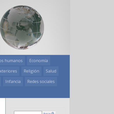
os humanos
Economía
xteriores
Religión
Salud
Infancia
Redes sociales