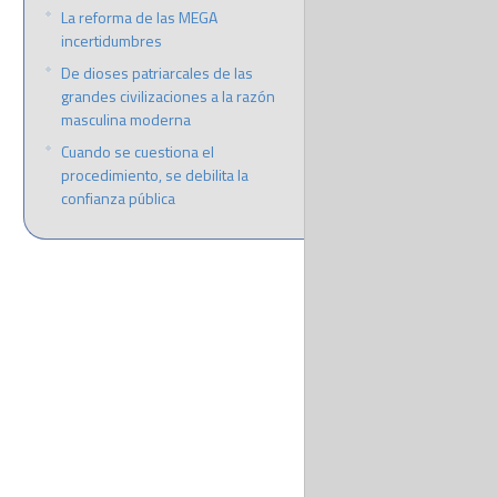
La reforma de las MEGA
incertidumbres
De dioses patriarcales de las
grandes civilizaciones a la razón
masculina moderna
Cuando se cuestiona el
procedimiento, se debilita la
confianza pública