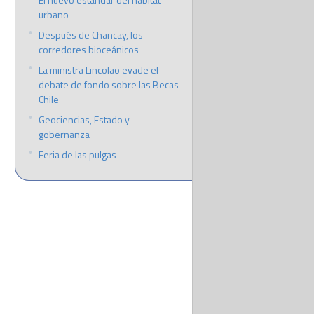
urbano
Después de Chancay, los
corredores bioceánicos
La ministra Lincolao evade el
debate de fondo sobre las Becas
Chile
Geociencias, Estado y
gobernanza
Feria de las pulgas