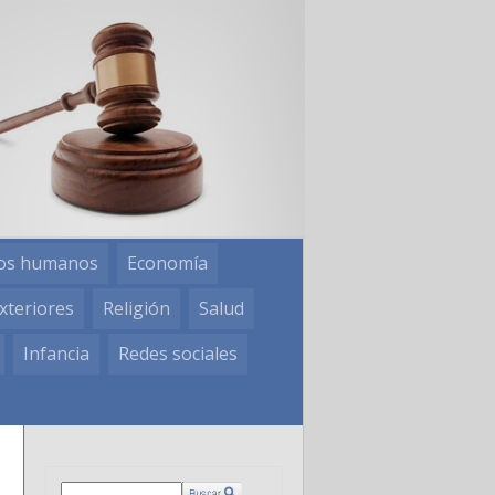
os humanos
Economía
xteriores
Religión
Salud
Infancia
Redes sociales