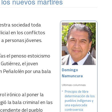
los nuevos mártires
uestra sociedad toda
icial en los conflictos
n a personas jóvenes.
as el penoso estoicismo
Gutiérrez, el joven
Domingo
n Peñalolén por una bala
Namuncura
Ultimas columnas:
Principio de libre
rol irónico al poner la
determinación de los
pueblos indígenas y
ió la bala criminal en las
una equivocada
scendiente del pueblo
controversia