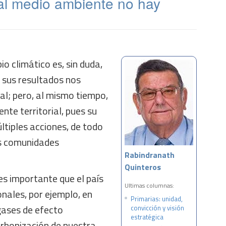
 al medio ambiente no hay
o climático es, sin duda,
s sus resultados nos
al; pero, al mismo tiempo,
nte territorial, pues su
ltiples acciones, de todo
as comunidades
Rabindranath
Quinteros
 es importante que el país
Ultimas columnas:
nales, por ejemplo, en
Primarias: unidad,
gases de efecto
convicción y visión
estratégica
arbonización de nuestra