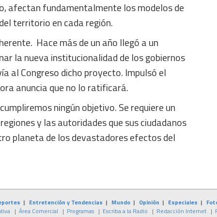
co, afectan fundamentalmente los modelos de
el territorio en cada región.
oherente. Hace más de un año llegó a un
ar la nueva institucionalidad de los gobiernos
vía al Congreso dicho proyecto. Impulsó el
ra anuncia que no lo ratificará.
cumpliremos ningún objetivo. Se requiere un
 regiones y las autoridades que sus ciudadanos
stro planeta de los devastadores efectos del
eportes
|
Entretención y Tendencias
|
Mundo
|
Opinión
|
Especiales
|
Fot
tiva
|
Área Comercial
|
Programas
|
Escriba a la Radio
|
Redacción Internet
|