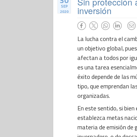
30
Sin protección
SEP
inversión
2020
La lucha contra el cambi
un objetivo global, pue
afectan a todos por igu
es una tarea esencialme
éxito depende de las mú
tipo, que emprendan l
organizadas.
En este sentido, si bien
establezca metas nacio
materia de emisión de 
invernadero, o de desc