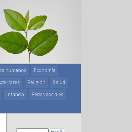
os humanos
Economía
xteriores
Religión
Salud
Infancia
Redes sociales