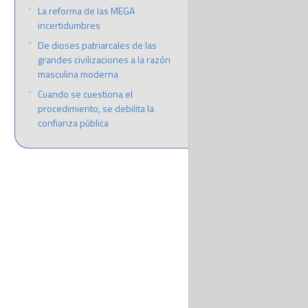
La reforma de las MEGA
incertidumbres
De dioses patriarcales de las
grandes civilizaciones a la razón
masculina moderna
Cuando se cuestiona el
procedimiento, se debilita la
confianza pública