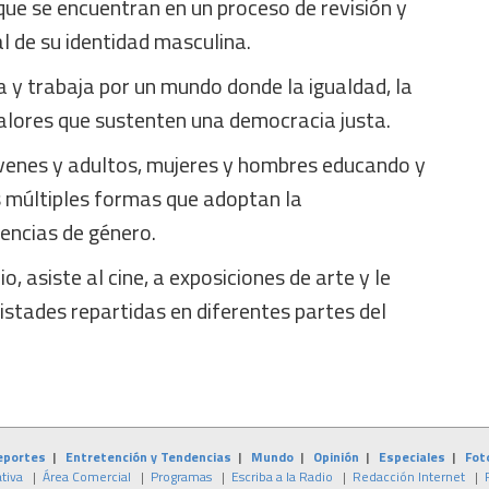
ue se encuentran en un proceso de revisión y
l de su identidad masculina.
 y trabaja por un mundo donde la igualdad, la
valores que sustenten una democracia justa.
óvenes y adultos, mujeres y hombres educando y
s múltiples formas que adoptan la
lencias de género.
, asiste al cine, a exposiciones de arte y le
istades repartidas en diferentes partes del
eportes
|
Entretención y Tendencias
|
Mundo
|
Opinión
|
Especiales
|
Fot
tiva
|
Área Comercial
|
Programas
|
Escriba a la Radio
|
Redacción Internet
|