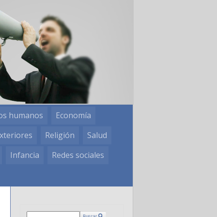
os humanos
Economía
xteriores
Religión
Salud
Infancia
Redes sociales