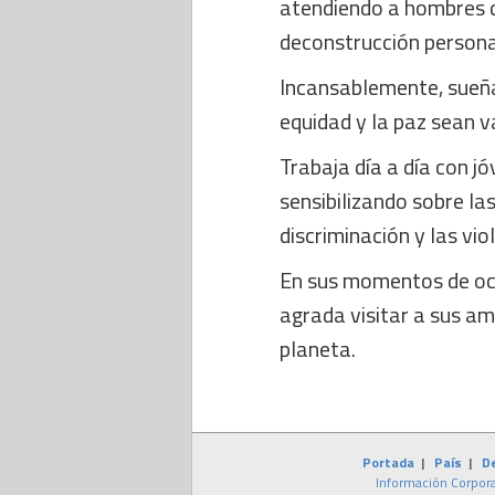
atendiendo a hombres q
deconstrucción persona
Incansablemente, sueña
equidad y la paz sean 
Trabaja día a día con j
sensibilizando sobre la
discriminación y las vio
En sus momentos de ocio
agrada visitar a sus am
planeta.
Portada
|
País
|
D
Información Corpora