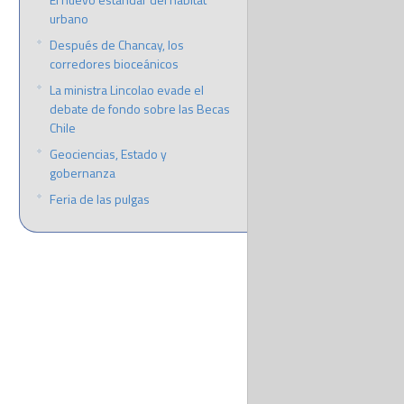
urbano
Después de Chancay, los
corredores bioceánicos
La ministra Lincolao evade el
debate de fondo sobre las Becas
Chile
Geociencias, Estado y
gobernanza
Feria de las pulgas