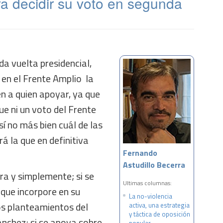
ra decidir su voto en segunda
a vuelta presidencial,
 en el Frente Amplio la
en a quien apoyar, ya que
e ni un voto del Frente
sí no más bien cuál de las
rá la que en definitiva
Fernando
Astudillo Becerra
ura y simplemente; si se
Ultimas columnas:
que incorpore en su
La no-violencia
s planteamientos del
activa, una estrategia
y táctica de oposición
nchez; si se apoya sobre