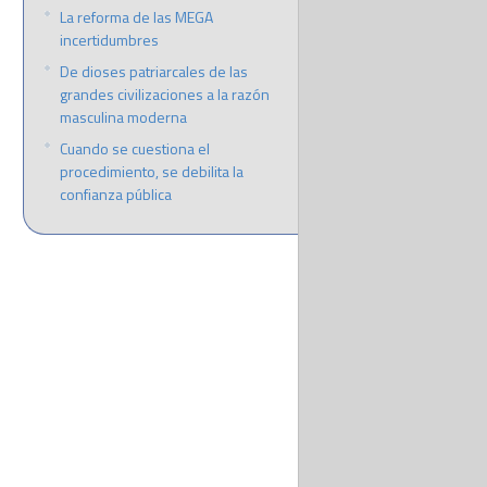
La reforma de las MEGA
incertidumbres
De dioses patriarcales de las
grandes civilizaciones a la razón
masculina moderna
Cuando se cuestiona el
procedimiento, se debilita la
confianza pública