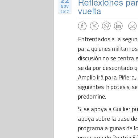
22
Reflexiones pa
NOV
vuelta
2017
Enfrentados a la segund
para quienes militamos
discusión no se centra 
se da por descontado qu
Amplio irá para Piñera, 
siguientes hipótesis, se
predomine.
Si se apoya a Guillier p
apoya sobre la base de 
programa algunas de lo
programa de Beatriz Sá