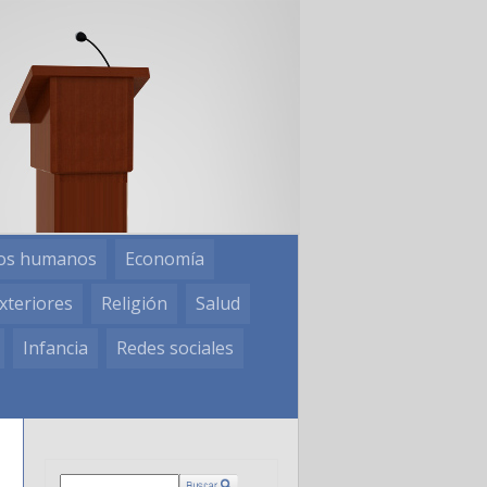
os humanos
Economía
xteriores
Religión
Salud
Infancia
Redes sociales