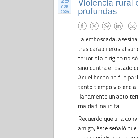
29
Violencia rural
ABR
profundas
2024
La emboscada, asesina
tres carabineros al sur
terrorista dirigido no s
sino contra el Estado de
Aquel hecho no fue par
tanto tiempo violencia r
llanamente un acto ter
maldad inaudita.
Recuerdo que una conve
amigo, éste señaló que u
fuerza pública en la zo