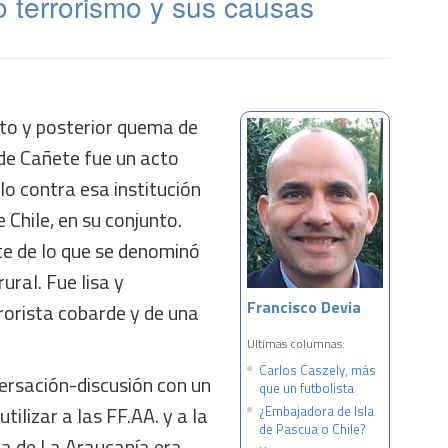
 o terrorismo y sus causas
to y posterior quema de
 de Cañete fue un acto
ólo contra esa institución
 Chile, en su conjunto.
te de lo que se denominó
ural. Fue lisa y
Francisco Devia
rorista cobarde y de una
Ultimas columnas:
Carlos Caszely, más
rsación-discusión con un
que un futbolista
tilizar a las FF.AA. y a la
¿Embajadora de Isla
de Pascua o Chile?
na de La Araucanía era