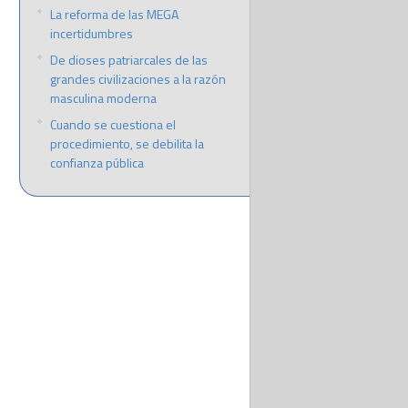
La reforma de las MEGA
incertidumbres
De dioses patriarcales de las
grandes civilizaciones a la razón
masculina moderna
Cuando se cuestiona el
procedimiento, se debilita la
confianza pública