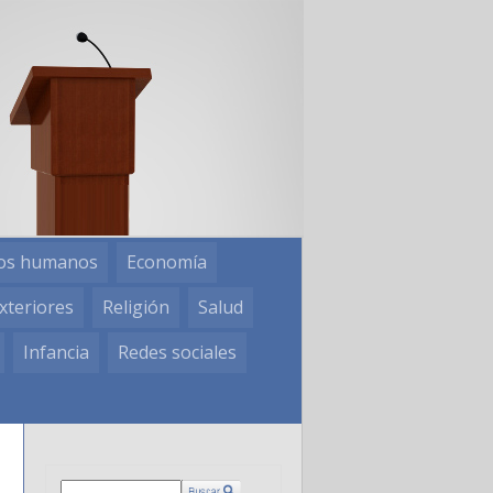
os humanos
Economía
xteriores
Religión
Salud
Infancia
Redes sociales