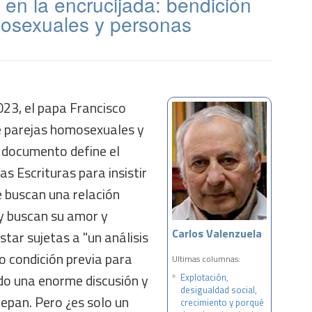
en la encrucijada: bendición
osexuales y personas
023, el papa Francisco
de parejas homosexuales y
 documento define el
as Escrituras para insistir
e buscan una relación
y buscan su amor y
Carlos Valenzuela
star sujetas a "un análisis
 condición previa para
Ultimas columnas:
ado una enorme discusión y
Explotación,
desigualdad social,
repan. Pero ¿es solo un
crecimiento y porqué