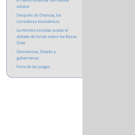
urbano
Después de Chancay, los
corredores bioceánicos
La ministra Lincolao evade el
debate de fondo sobre las Becas
Chile
Geociencias, Estado y
gobernanza
Feria de las pulgas