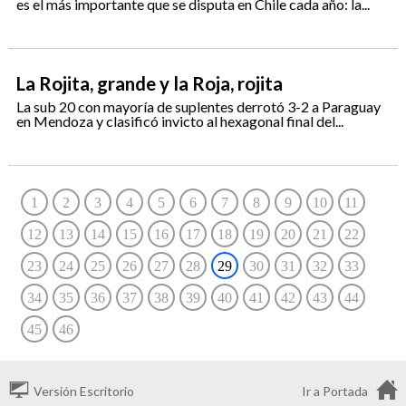
es el más importante que se disputa en Chile cada año: la...
La Rojita, grande y la Roja, rojita
La sub 20 con mayoría de suplentes derrotó 3-2 a Paraguay
en Mendoza y clasificó invicto al hexagonal final del...
1
2
3
4
5
6
7
8
9
10
11
12
13
14
15
16
17
18
19
20
21
22
23
24
25
26
27
28
29
30
31
32
33
34
35
36
37
38
39
40
41
42
43
44
45
46
Versión Escritorio
Ir a Portada