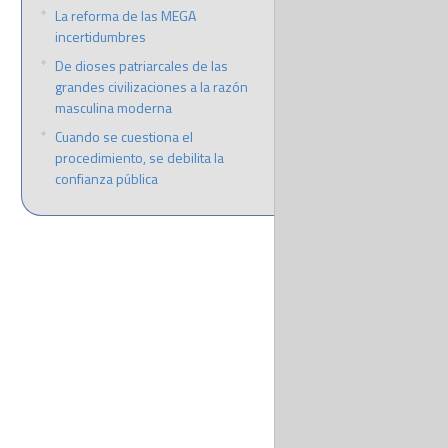
La reforma de las MEGA
incertidumbres
De dioses patriarcales de las
grandes civilizaciones a la razón
masculina moderna
Cuando se cuestiona el
procedimiento, se debilita la
confianza pública