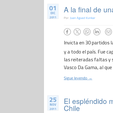
01
A la final de u
DIC
2011
Por:
Juan Aguad Kunkar
Invicta en 30 partidos l
y a todo el país. Fue ca
las reiteradas faltas y
Vasco Da Gama, al que d
Sigue leyendo →
25
El espléndido 
NOV
Chile
2011