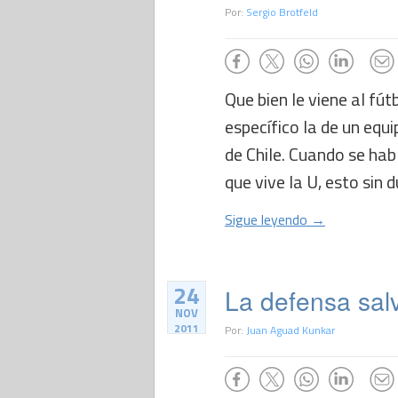
Por:
Sergio Brotfeld
Que bien le viene al fút
específico la de un equ
de Chile. Cuando se ha
que vive la U, esto sin 
Sigue leyendo →
24
La defensa salv
NOV
2011
Por:
Juan Aguad Kunkar