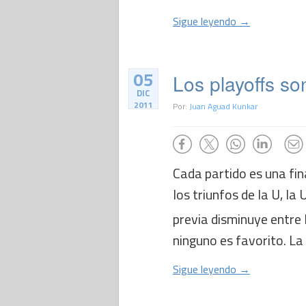
Sigue leyendo →
05
Los playoffs so
DIC
2011
Por:
Juan Aguad Kunkar
Cada partido es una fin
los triunfos de la U, 
previa disminuye entre l
ninguno es favorito. La 
Sigue leyendo →