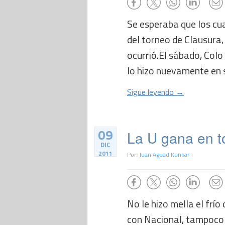
Se esperaba que los cua
del torneo de Clausura,
ocurrió.El sábado, Colo
lo hizo nuevamente en s
Sigue leyendo →
09
La U gana en 
DIC
2011
Por:
Juan Aguad Kunkar
No le hizo mella el frí
con Nacional, tampoco l