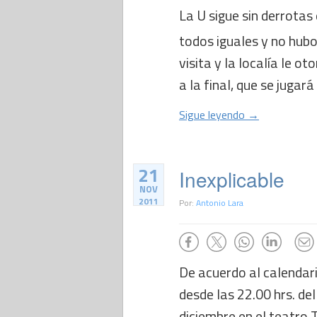
La U sigue sin derrota
todos iguales y no hubo
visita y la localía le 
a la final, que se jugará e
Sigue leyendo →
21
Inexplicable
NOV
2011
Por:
Antonio Lara
De acuerdo al calendari
desde las 22.00 hrs. del
diciembre en el teatro T