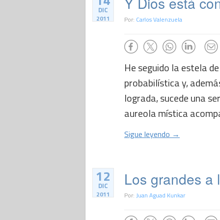
14
Y Dios está con
DIC
2011
Por:
Carlos Valenzuela
He seguido la estela de
probabilística y, ademá
lograda, sucede una se
aureola mística acomp
Sigue leyendo →
12
Los grandes a l
DIC
2011
Por:
Juan Aguad Kunkar