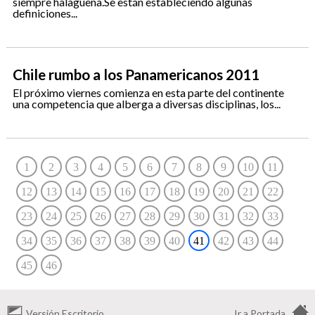
siempre halagüeña.Se están estableciendo algunas
definiciones...
Chile rumbo a los Panamericanos 2011
El próximo viernes comienza en esta parte del continente
una competencia que alberga a diversas disciplinas, los...
1
2
3
4
5
6
7
8
9
10
11
12
13
14
15
16
17
18
19
20
21
22
23
24
25
26
27
28
29
30
31
32
33
34
35
36
37
38
39
40
41
42
43
44
45
46
Versión Escritorio
Ir a Portada