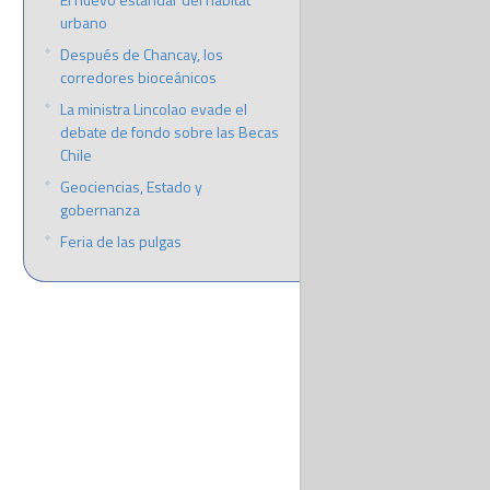
urbano
Después de Chancay, los
corredores bioceánicos
La ministra Lincolao evade el
debate de fondo sobre las Becas
Chile
Geociencias, Estado y
gobernanza
Feria de las pulgas