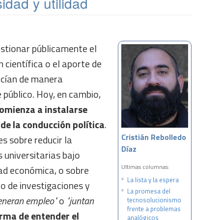
idad y utilidad
stionar públicamente el
n científica o el aporte de
ecían de manera
 público. Hoy, en cambio,
omienza a instalarse
 de la conducción política
.
Cristián Rebolledo
es sobre reducir la
Díaz
s universitarias bajo
Ultimas columnas:
dad económica, o sobre
La lista y la espera
to de investigaciones y
La promesa del
eneran empleo"
o
"juntan
tecnosolucionismo
frente a problemas
rma de entender el
analógicos