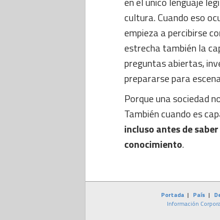
en el único lenguaje leg
cultura. Cuando eso oc
empieza a percibirse co
estrecha también la ca
preguntas abiertas, inv
prepararse para escenar
Porque una sociedad no
También cuando es cap
incluso antes de saber
conocimiento
.
Portada
|
País
|
D
Información Corpora