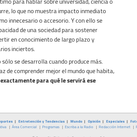
ítimo para hablar sobre universidad, ciencia o
urre, lo que no muestra impacto inmediato
mo innecesario o accesorio. Y con ello se
pacidad de una sociedad para sostener
ertir en conocimiento de largo plazo y
ios inciertos.
 sólo se desarrolla cuando produce más.
az de comprender mejor el mundo que habita,
 exactamente para qué le servirá ese
eportes
|
Entretención y Tendencias
|
Mundo
|
Opinión
|
Especiales
|
Fot
tiva
|
Área Comercial
|
Programas
|
Escriba a la Radio
|
Redacción Internet
|