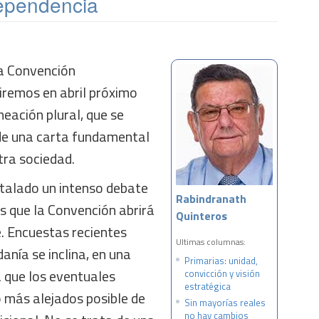
ependencia
la Convención
iremos en abril próximo
neación plural, que se
 de una carta fundamental
tra sociedad.
stalado un intenso debate
Rabindranath
s que la Convención abrirá
Quinteros
. Encuestas recientes
Ultimas columnas:
anía se inclina, en una
Primarias: unidad,
 que los eventuales
convicción y visión
estratégica
o más alejados posible de
Sin mayorías reales
no hay cambios