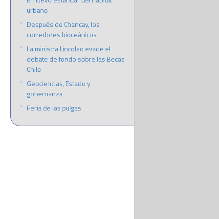
urbano
Después de Chancay, los
corredores bioceánicos
La ministra Lincolao evade el
debate de fondo sobre las Becas
Chile
Geociencias, Estado y
gobernanza
Feria de las pulgas