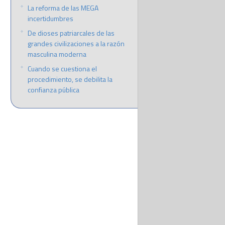
La reforma de las MEGA
incertidumbres
De dioses patriarcales de las
grandes civilizaciones a la razón
masculina moderna
Cuando se cuestiona el
procedimiento, se debilita la
confianza pública