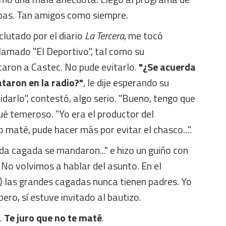
lpas. Tan amigos como siempre.
clutado por el diario
La Tercera
, me tocó
lamado "El Deportivo", tal como su
taron a Castec. No pude evitarlo.
"¿Se acuerda
taron en la radio?"
, le dije esperando su
idarlo", contestó, algo serio. "Bueno, tengo que
ué temeroso. "Yo era el productor del
o maté, pude hacer más por evitar el chasco...".
nda cagada se mandaron..." e hizo un guiño con
ire. No volvimos a hablar del asunto. En el
a) las grandes cagadas nunca tienen padres. Yo
pero, sí estuve invitado al bautizo.
.
Te juro que no te maté
.