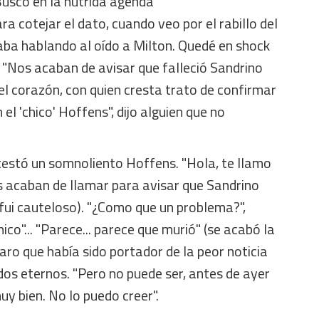
Busco en la nutrida agenda
a cotejar el dato, cuando veo por el rabillo del
aba hablando al oído a Milton. Quedé en shock
: "Nos acaban de avisar que falleció Sandrino
el corazón, con quien cresta trato de confirmar
 el 'chico' Hoffens", dijo alguien que no
testó un somnoliento Hoffens. "Hola, te llamo
s acaban de llamar para avisar que Sandrino
, fui cauteloso). "¿Como que un problema?",
ico"... "Parece... parece que murió" (se acabó la
laro que había sido portador de la peor noticia
ndos eternos. "Pero no puede ser, antes de ayer
uy bien. No lo puedo creer".