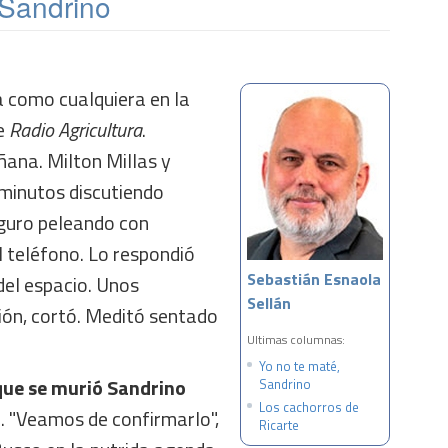
 Sandrino
a como cualquiera en la
de
Radio Agricultura
.
ñana. Milton Millas y
 minutos discutiendo
guro peleando con
l teléfono. Lo respondió
Sebastián Esnaola
del espacio. Unos
Sellán
ón, cortó. Meditó sentado
Ultimas columnas:
Yo no te maté,
que se murió Sandrino
Sandrino
Los cachorros de
. "Veamos de confirmarlo",
Ricarte