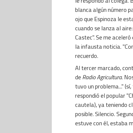
le respondo al colega. 
blanca algún número par
ojo que Espinoza le est
cuando se lanza al aire
Castec". Se me aceleró 
la infausta noticia. "Con
recuerdo.
Al tercer marcado, con
de
Radio Agricultura
. No
tuvo un problema..." (sí
respondió el popular "Ch
cautela), ya teniendo c
posible. Silencio. Segu
estuve con él, estaba m