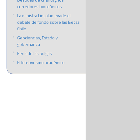
corredores bioceánicos
La ministra Lincolao evade el
debate de fondo sobre las Becas
Chile
Geociencias, Estado y
gobernanza
Feria de las pulgas
El lefebvrismo académico