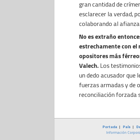
gran cantidad de crímen
esclarecer la verdad, p
colaborando al afianza
No es extraño entonces
estrechamente con el 
opositores más férreos
Valech.
Los testimonios
un dedo acusador que le
fuerzas armadas y de o
reconciliación forzada 
Portada
|
País
|
D
Información Corpora