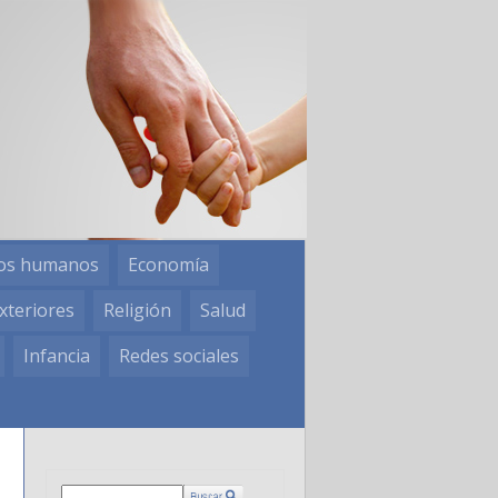
os humanos
Economía
xteriores
Religión
Salud
Infancia
Redes sociales