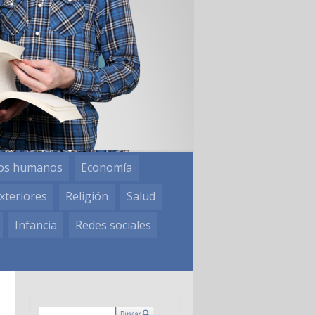
os humanos
Economía
xteriores
Religión
Salud
Infancia
Redes sociales