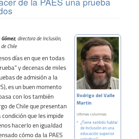
hacer de la PAES una prueba
odos
a Gómez
, directora de Inclusión,
 de Chile
sos días en que en todas
prueba" y decenas de miles
ruebas de admisión a la
ES), es un buen momento
pasa con los también
Rodrigo del Valle
Martin
argo de Chile que presentan
 condición que les impide
Ultimas columnas:
¿Tiene sentido hablar
menos hacerlo en igualdad
de Inclusión en una
pensado cómo da la PAES
educación superior