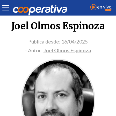
Portada Opinión
Joel Olmos Espinoza
Publica desde:
16/04/2025
- Autor:
Joel Olmos Espinoza