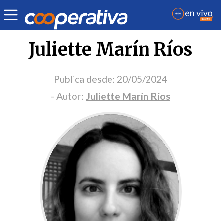
Portada Opinión
Juliette Marín Ríos
Publica desde:
20/05/2024
- Autor:
Juliette Marín Ríos