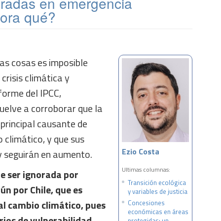
aradas en emergencia
hora qué?
las cosas es imposible
crisis climática y
nforme del IPCC,
uelve a corroborar que la
principal causante de
o climático, y que sus
Ezio Costa
y seguirán en aumento.
Ultimas columnas:
e ser ignorada por
Transición ecológica
ún por Chile, que es
y variables de justicia
al cambio climático, pues
Concesiones
económicas en áreas
rios de vulnerabilidad
protegidas: un