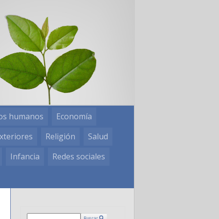
os humanos
Economía
xteriores
Religión
Salud
Infancia
Redes sociales