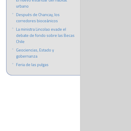
urbano
Después de Chancay, los
corredores bioceánicos
La ministra Lincolao evade el
debate de fondo sobre las Becas
Chile
Geociencias, Estado y
gobernanza
Feria de las pulgas