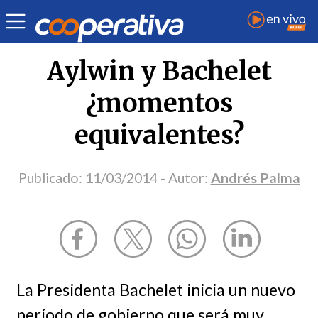
Opinión
| Política
| Andrés Palma
Aylwin y Bachelet
¿momentos
equivalentes?
Publicado:
11/03/2014
- Autor:
Andrés Palma
La Presidenta Bachelet inicia un nuevo
período de gobierno que será muy