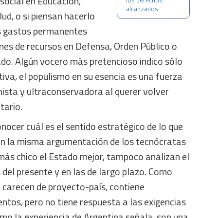
 social en Educación,
los derechos
alcanzados
ud, o si piensan hacerlo
os gastos permanentes
nes de recursos en Defensa, Orden Público o
ado. Algún vocero más pretencioso indico sólo
itiva, el populismo en su esencia es una fuerza
ista y ultraconservadora al querer volver
tario.
nocer cuál es el sentido estratégico de lo que
en la misma argumentación de los tecnócratas
más chico el Estado mejor, tampoco analizan el
 del presente y en las de largo plazo. Como
o carecen de proyecto-país, contiene
ntos, pero no tiene respuesta a las exigencias
como la experiencia de Argentina señala, son una