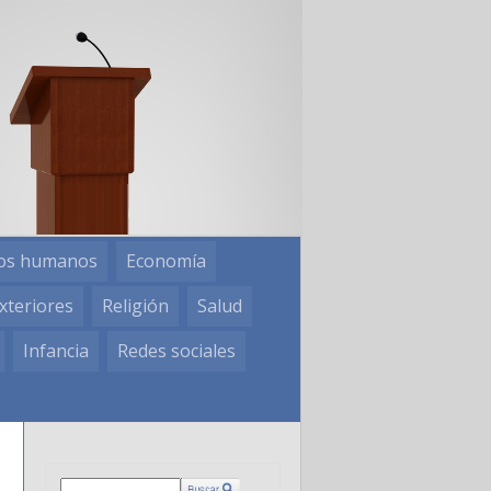
os humanos
Economía
xteriores
Religión
Salud
Infancia
Redes sociales