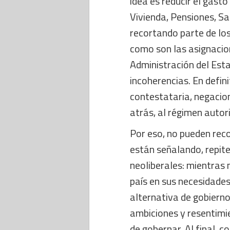
idea es reducir el gasto
Vivienda, Pensiones, Sal
recortando parte de l
como son las asignacio
Administración del Est
incoherencias. En defin
contestataria, negacion
atrás, al régimen autori
Por eso, no pueden reco
están señalando, repit
neoliberales: mientras 
país en sus necesidades
alternativa de gobiern
ambiciones y resentimie
de gobernar. Al final, 