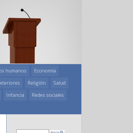
os humanos
Economía
xteriores
Religión
Salud
Infancia
Redes sociales