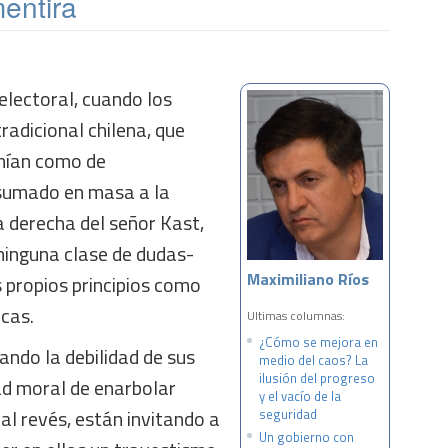
entira
electoral, cuando los
radicional chilena, que
inían como de
 sumado en masa a la
 derecha del señor Kast,
ninguna clase de dudas-
Maximiliano Ríos
 propios principios como
icas.
Ultimas columnas:
¿Cómo se mejora en
ndo la debilidad de sus
medio del caos? La
ilusión del progreso
ad moral de enarbolar
y el vacío de la
 al revés, están invitando a
seguridad
Un gobierno con