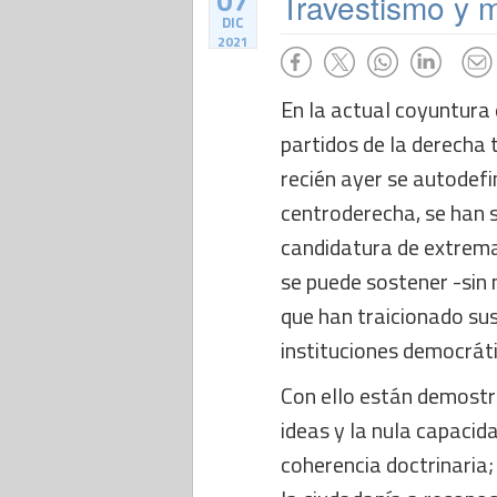
07
Travestismo y m
DIC
2021
En la actual coyuntura 
partidos de la derecha t
recién ayer se autodef
centroderecha, se han
candidatura de extrema
se puede sostener -sin 
que han traicionado sus
instituciones democrát
Con ello están demostra
ideas y la nula capacid
coherencia doctrinaria;