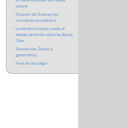
urbano
Después de Chancay, los
corredores bioceánicos
La ministra Lincolao evade el
debate de fondo sobre las Becas
Chile
Geociencias, Estado y
gobernanza
Feria de las pulgas