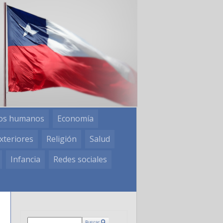
os humanos
Economía
xteriores
Religión
Salud
Infancia
Redes sociales