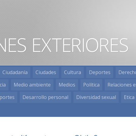
Ciudadanía
Ciudades
Cultura
Deportes
Derech
cia
Medio ambiente
Medios
Política
Relaciones e
portes
Desarrollo personal
Diversidad sexual
Etica