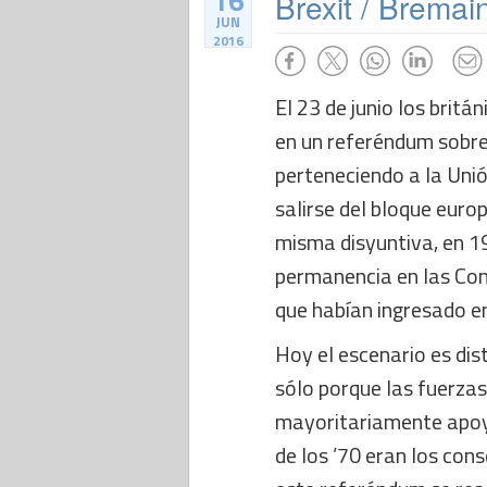
16
Brexit / Bremai
JUN
2016
El 23 de junio los brit
en un referéndum sobre
perteneciendo a la Uni
salirse del bloque euro
misma disyuntiva, en 1
permanencia en las Co
que habían ingresado e
Hoy el escenario es dis
sólo porque las fuerzas
mayoritariamente apoya
de los ’70 eran los con