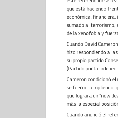
este referéndum se rea
que está haciendo frent
económica, financiera, i
sumado al terrorismo, e
de la xenofobia y fuerz
Cuando David Cameron 
hizo respondiendo a las
su propio partido Con
(Partido por la Independ
Cameron condicionó el 
se fueron cumpliendo: 
que lograra un “new de
más la especial posició
Cuando anunció el refe