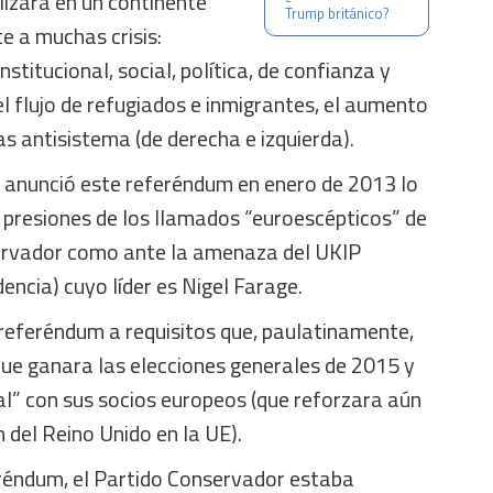
lizará en un continente
Trump británico?
e a muchas crisis:
nstitucional, social, política, de confianza y
l flujo de refugiados e inmigrantes, el aumento
as antisistema (de derecha e izquierda).
anunció este referéndum en enero de 2013 lo
 presiones de los llamados “euroescépticos” de
servador como ante la amenaza del UKIP
encia) cuyo líder es Nigel Farage.
referéndum a requisitos que, paulatinamente,
que ganara las elecciones generales de 2015 y
al” con sus socios europeos (que reforzara aún
n del Reino Unido en la UE).
réndum, el Partido Conservador estaba