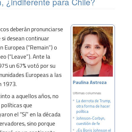
n, ¿indiferente para Chile?
ánicos deberán pronunciarse
 si desean continuar
ón Europea (“Remain”) o
peo (“Leave”). Ante la
975 un 67% votó por su
munidades Europeas a las
Paulina Astroza
n 1973.
Ultimas columnas:
tinto a aquellos años, no
La derrota de Trump,
 políticas que
otra forma de hacer
política
ron el “Sí” en la década
Johnson-Corbyn,
servadores, sino porque
cuestión de fe
¿Es Boris Johnson el