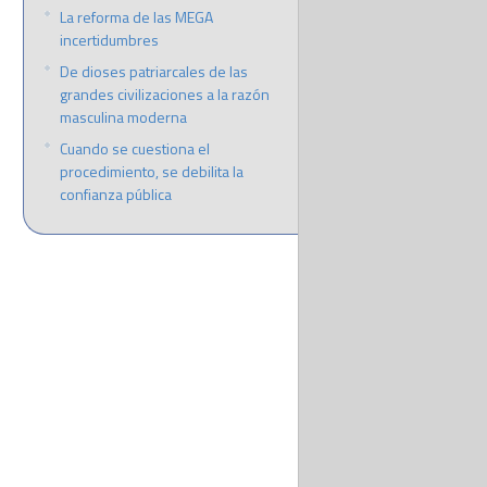
La reforma de las MEGA
incertidumbres
De dioses patriarcales de las
grandes civilizaciones a la razón
masculina moderna
Cuando se cuestiona el
procedimiento, se debilita la
confianza pública