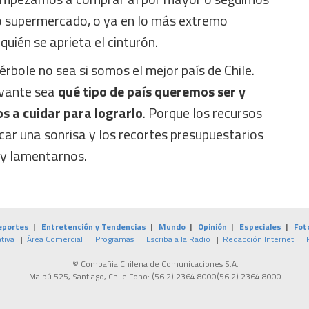
 supermercado, o ya en lo más extremo
quién se aprieta el cinturón.
érbole no sea si somos el mejor país de Chile.
evante sea
qué tipo de país queremos ser y
s a cuidar para lograrlo
. Porque los recursos
car una sonrisa y los recortes presupuestarios
 y lamentarnos.
eportes
|
Entretención y Tendencias
|
Mundo
|
Opinión
|
Especiales
|
Fot
tiva
|
Área Comercial
|
Programas
|
Escriba a la Radio
|
Redacción Internet
|
© Compañia Chilena de Comunicaciones S.A.
Maipú 525, Santiago, Chile Fono:
(56 2) 2364 8000
(56 2) 2364 8000