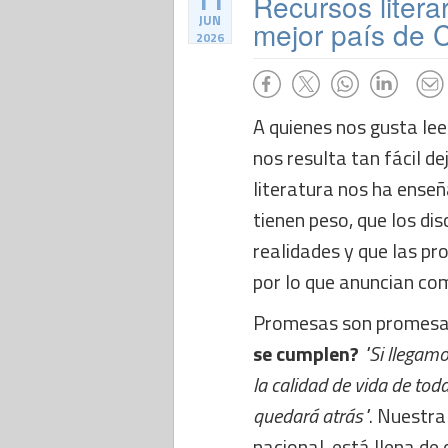
11
Recursos litera
JUN
mejor país de C
2026
A quienes nos gusta lee
nos resulta tan fácil d
literatura nos ha ense
tienen peso, que los di
realidades y que las pr
por lo que anuncian co
Promesas son promesa
se cumplen?
"Si llegam
la calidad de vida de tod
quedará atrás"
. Nuestra 
nacional, está llena de