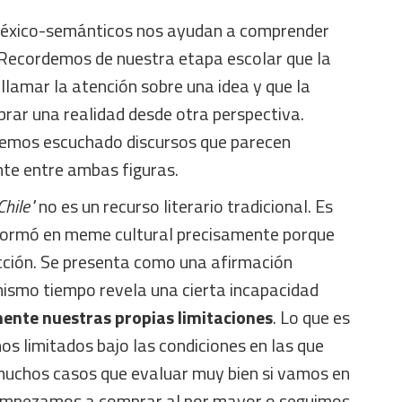
s léxico-semánticos nos ayudan a comprender
 Recordemos de nuestra etapa escolar que la
llamar la atención sobre una idea y que la
ar una realidad desde otra perspectiva.
hemos escuchado discursos que parecen
e entre ambas figuras.
hile"
no es un recurso literario tradicional. Es
sformó en meme cultural precisamente porque
ción. Se presenta como una afirmación
mismo tiempo revela una cierta incapacidad
mente nuestras propias limitaciones
. Lo que es
s limitados bajo las condiciones en las que
uchos casos que evaluar muy bien si vamos en
 empezamos a comprar al por mayor o seguimos