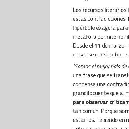
Los recursos literario
estas contradicciones.
hipérbole exagera para 
metáfora permite nombr
Desde el 11 de marzo 
moverse constantement
"Somos el mejor país de C
una frase que se tran
condensa una contradic
grandilocuente que al 
para observar crítica
tan común. Porque somo
estamos. Teniendo en m
auto o vamos a pie, si