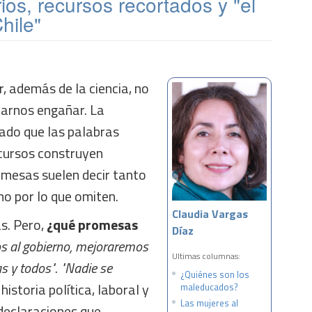
rios, recursos recortados y "el
hile"
r, además de la ciencia, no
ejarnos engañar. La
ñado que las palabras
scursos construyen
omesas suelen decir tanto
mo por lo que omiten.
Claudia Vargas
s. Pero,
¿qué promesas
Díaz
os al gobierno, mejoraremos
Ultimas columnas:
as y todos"
.
"Nadie se
¿Quiénes son los
historia política, laboral y
maleducados?
Las mujeres al
 declaraciones que