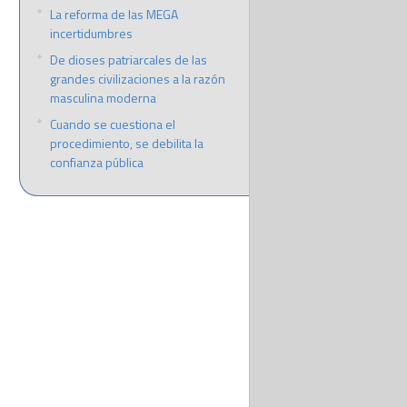
La reforma de las MEGA
incertidumbres
De dioses patriarcales de las
grandes civilizaciones a la razón
masculina moderna
Cuando se cuestiona el
procedimiento, se debilita la
confianza pública