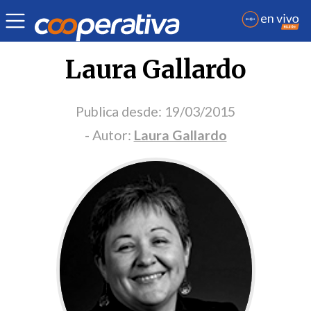
Portada Opinión
Laura Gallardo
Publica desde:
19/03/2015
- Autor:
Laura Gallardo