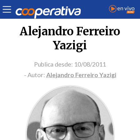
Portada Opinión
Alejandro Ferreiro
Yazigi
Publica desde:
10/08/2011
- Autor:
Alejandro Ferreiro Yazigi