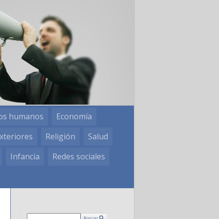
os humanos
Economía
xteriores
Religión
Salud
Infancia
Redes sociales