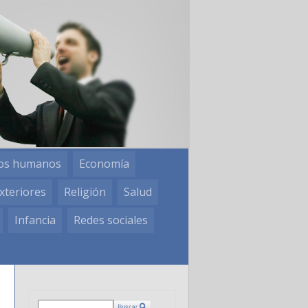
os humanos
Economía
xteriores
Religión
Salud
Infancia
Redes sociales