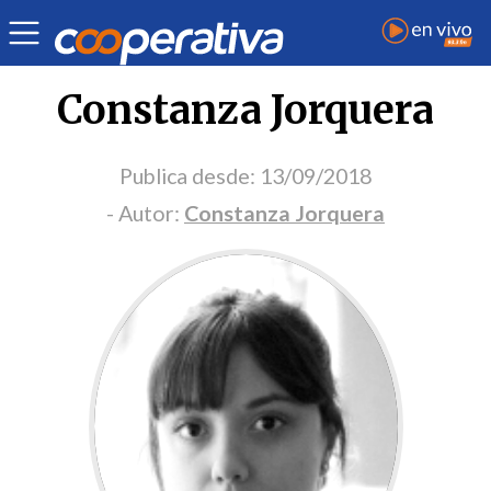
Portada Opinión
Constanza Jorquera
Publica desde:
13/09/2018
- Autor:
Constanza Jorquera