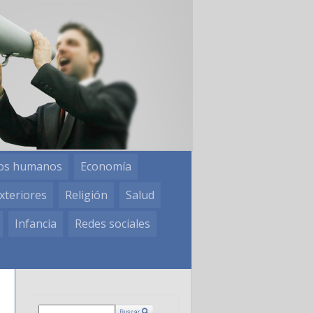
os humanos
Economía
xteriores
Religión
Salud
Infancia
Redes sociales