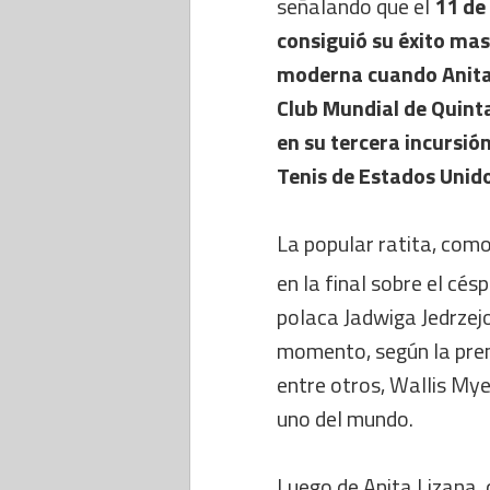
señalando que el
11 de
consiguió su éxito mas
moderna cuando Anita L
Club Mundial de Quinta
en su tercera incursi
Tenis de Estados Unid
La popular ratita, com
en la final sobre el cés
polaca Jadwiga Jedrzej
momento, según la pren
entre otros, Wallis Mye
uno del mundo.
Luego de Anita Lizana,