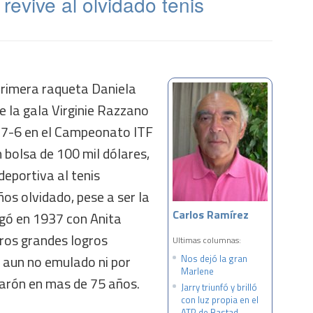
revive al olvidado tenis
primera raqueta Daniela
e la gala Virginie Razzano
 7-6 en el Campeonato ITF
n bolsa de 100 mil dólares,
deportiva al tenis
os olvidado, pese a ser la
Carlos Ramírez
egó en 1937 con Anita
eros grandes logros
Ultimas columnas:
o aun no emulado ni por
Nos dejó la gran
Marlene
varón en mas de 75 años.
Jarry triunfó y brilló
con luz propia en el
ATP de Bastad