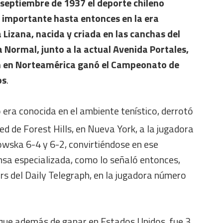
 septiembre de 1937 el deporte chileno
 importante hasta entonces en la era
izana, nacida y criada en las canchas del
 Normal, junto a la actual Avenida Portales,
ón en Norteamérica ganó el Campeonato de
os
.
o era conocida en el ambiente tenístico, derrotó
ped de Forest Hills, en Nueva York, a la jugadora
owska 6-4 y 6-2, convirtiéndose en ese
sa especializada, como lo señaló entonces,
rs del Daily Telegraph, en la jugadora número
 que además de ganar en Estados Unidos, fue 3