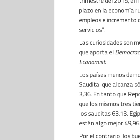
trimestre del 2018, el 
plazo en la economía r
empleos e incremento 
servicios”.
Las curiosidades son m
que aporta el
Democrac
Economist
.
Los países menos demo
Saudita, que alcanza só
3,36. En tanto que Repo
que los mismos tres tie
los sauditas 63,13, Egi
están algo mejor 49,96
Por el contrario los b