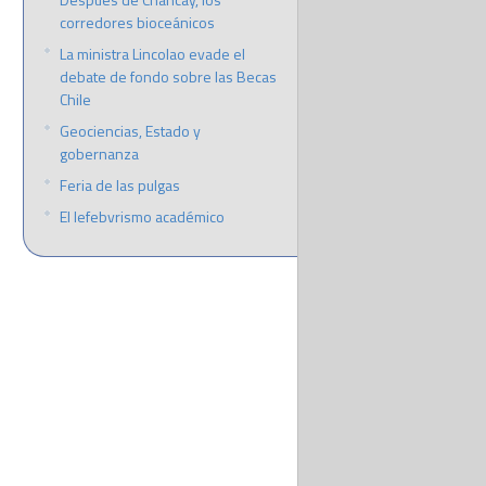
corredores bioceánicos
La ministra Lincolao evade el
debate de fondo sobre las Becas
Chile
Geociencias, Estado y
gobernanza
Feria de las pulgas
El lefebvrismo académico