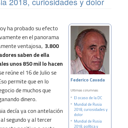
a 2018, curiosidades y dolor
hoy ha probado su efecto
uevamente en el panorama
amente ventajosa,
3.800
adores saben de ella
ales unos 850 mil lo hacen
e reúne el 16 de Julio se
Federico Cavada
Eso permite que en lo
negocio de muchos que
Ultimas columnas:
ganando dinero.
El ocaso de la DC
Mundial de Rusia
ia decía ya con antelación
2018, curiosidades y
dolor
 al segundo y al tercer
Mundial de Rusia
2018, política y