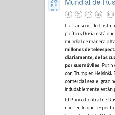
28
Mundial de Rusi
JUN
2018
Lo transcurrido hasta 
político, Rusia está n
mundial de manera alt
millones de teleespect
diariamente, de los cu
por sus móviles.
Putin s
con Trump en Helsinki. 
comercial sea el gran 
indudablemente están 
El Banco Central de Rus
que "en lo que respecta