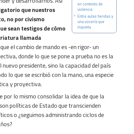
der y desarrollarnos. Así
en contexto de
ligatorio que nuestros
violencia
Entre aulas heridas y
to, no por civismo
una vocería que
que sean testigos de cómo
inquieta
criatura llamada
a que el cambio de mando es -en rigor- un
ctiva, donde lo que se pone a prueba no es la
nuevo presidente, sino la capacidad del país
odo lo que se escribió con la mano, una especie
ca y proyectiva.
 por lo mismo consolidar la idea de que la
 son políticas de Estado que transcienden
íticos o ¿seguimos administrando ciclos de
años?