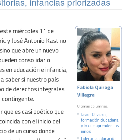
torias, infancias priorizadas
este miércoles 11 de
ric y José Antonio Kast no
, sino que abre un nuevo
 pueden consolidar o
s en educación e infancia,
ra saber si nuestro país
Fabiola Quiroga
bo de derechos integrales
Villagra
 contingente.
Ultimas columnas:
 que es casi poético que
Javier Olivares,
incida con el inicio del
formación ciudadana
y lo que aprenden los
icio de un curso donde
niños
Liderar la educación