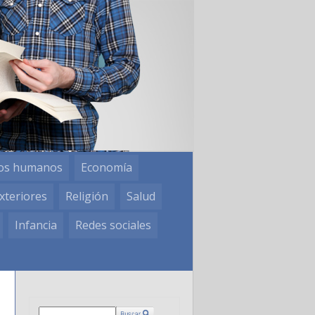
os humanos
Economía
xteriores
Religión
Salud
Infancia
Redes sociales