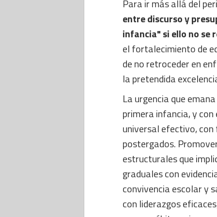
Para ir más allá del pe
entre discurso y presu
infancia" si ello no se r
el fortalecimiento de e
de no retroceder en enf
la pretendida excelencia
La urgencia que emana d
primera infancia, y con
universal efectivo, con
postergados. Promover l
estructurales que impli
graduales con evidencia
convivencia escolar y s
con liderazgos eficace