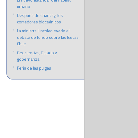
urbano
Después de Chancay, los
corredores bioceánicos
La ministra Lincolao evade el
debate de fondo sobre las Becas
Chile
Geociencias, Estado y
gobernanza
Feria de las pulgas