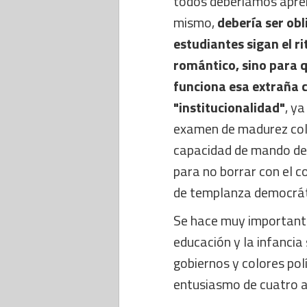
todos deberíamos apren
mismo,
debería ser ob
estudiantes sigan el ri
romántico, sino para 
funciona esa extraña 
"institucionalidad"
, y
examen de madurez cole
capacidad de mando del 
para no borrar con el c
de templanza democráti
Se hace muy importante
educación y la infancia
gobiernos y colores pol
entusiasmo de cuatro 