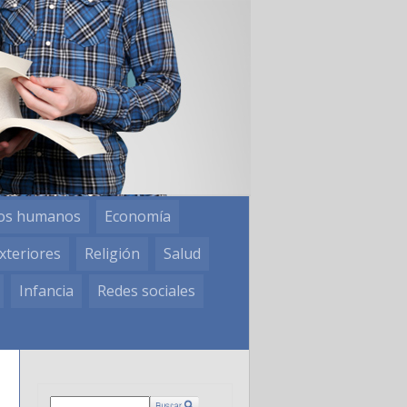
os humanos
Economía
xteriores
Religión
Salud
Infancia
Redes sociales