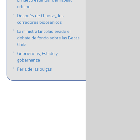
urbano
Después de Chancay, los
corredores bioceánicos
La ministra Lincolao evade el
debate de fondo sobre las Becas
Chile
Geociencias, Estado y
gobernanza
Feria de las pulgas