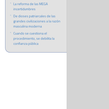
La reforma de las MEGA
incertidumbres
De dioses patriarcales de las
grandes civilizaciones a la razón
masculina moderna
Cuando se cuestiona el
procedimiento, se debilita la
confianza pública