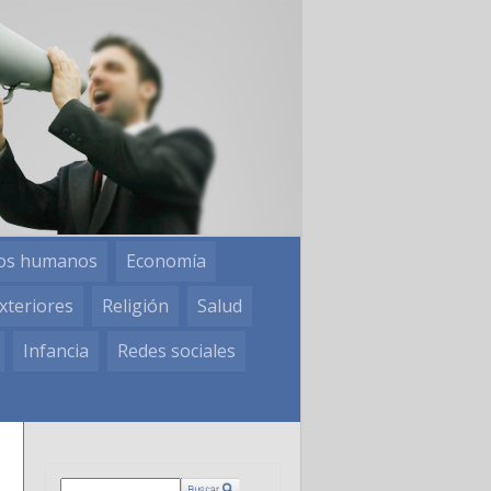
os humanos
Economía
xteriores
Religión
Salud
Infancia
Redes sociales