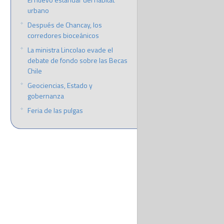
urbano
Después de Chancay, los
corredores bioceánicos
La ministra Lincolao evade el
debate de fondo sobre las Becas
Chile
Geociencias, Estado y
gobernanza
Feria de las pulgas