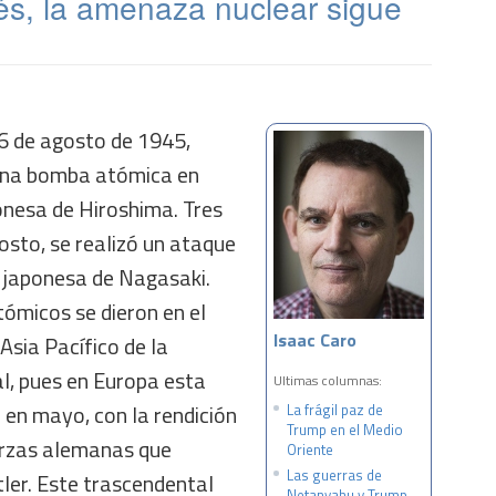
s, la amenaza nuclear sigue
 6 de agosto de 1945,
una bomba atómica en
onesa de Hiroshima. Tres
gosto, se realizó un ataque
d japonesa de Nagasaki.
micos se dieron en el
Isaac Caro
Asia Pacífico de la
, pues en Europa esta
Ultimas columnas:
 en mayo, con la rendición
La frágil paz de
Trump en el Medio
uerzas alemanas que
Oriente
Las guerras de
ler. Este trascendental
Netanyahu y Trump