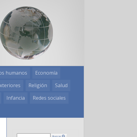
os humanos
Economía
xteriores
Religión
Salud
Infancia
Redes sociales