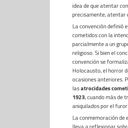
idea de que atentar co
precisamente, atentar 
La convención definió e
cometidos con la intenc
parcialmente a un grupo
religioso. Si bien el con
convención se formaliza
Holocausto, el horror d
ocasiones anteriores. 
las
atrocidades cometi
1923
, cuando más de t
aniquilados por el furo
La conmemoración de e
lleva a reflexionar sob