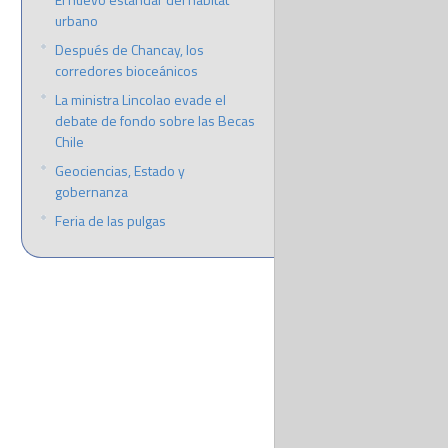
urbano
Después de Chancay, los
corredores bioceánicos
La ministra Lincolao evade el
debate de fondo sobre las Becas
Chile
Geociencias, Estado y
gobernanza
Feria de las pulgas