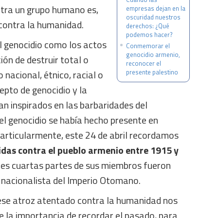
ntra un grupo humano es,
empresas dejan en la
oscuridad nuestros
contra la humanidad.
derechos: ¿Qué
podemos hacer?
l genocidio como los actos
Conmemorar el
genocidio armenio,
ión de destruir total o
reconocer el
 nacional, étnico, racial o
presente palestino
cepto de genocidio y la
n inspirados en las barbaridades del
el genocidio se había hecho presente en
Particularmente, este 24 de abril recordamos
das contra el pueblo armenio entre 1915 y
res cuartas partes de sus miembros fueron
r nacionalista del Imperio Otomano.
se atroz atentado contra la humanidad nos
re la importancia de recordar el pasado, para