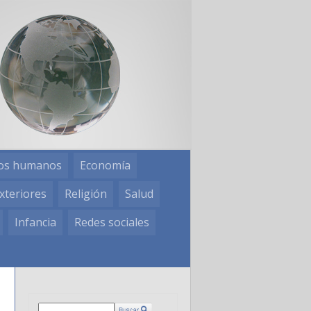
os humanos
Economía
xteriores
Religión
Salud
Infancia
Redes sociales