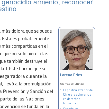
genocidio armenio, reconocer
estino
da más dolora que se puede
d. Esta es probablemente
s más compartidas en el
 que no sólo hiere a las
 que también destruye el
dad. Este horror, que se
Lorena Fries
esgarradora durante la
, llevó a la promulgación
Ultimas columnas:
a Prevención y Sanción del
La política exterior de
Chile y la coherencia
 parte de las Naciones
en derechos
humanos
onvención se funda en la
Cuando las