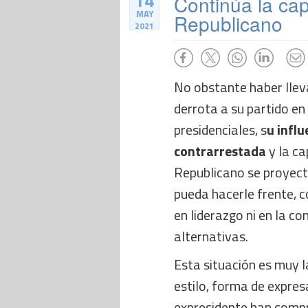
14
Continúa la cap
MAY
Republicano
2021
No obstante haber llev
derrota a su partido en
presidenciales, s
u influ
contrarrestada
y la ca
Republicano se proyecta
pueda hacerle frente, c
en liderazgo ni en la co
alternativas.
Esta situación es muy 
estilo, forma de expres
expresidente han compr