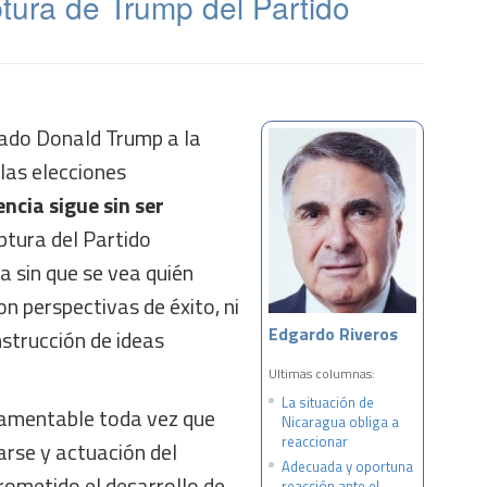
tura de Trump del Partido
ado Donald Trump a la
 las elecciones
encia sigue sin ser
ptura del Partido
 sin que se vea quién
on perspectivas de éxito, ni
Edgardo Riveros
nstrucción de ideas
Ultimas columnas:
La situación de
lamentable toda vez que
Nicaragua obliga a
reaccionar
arse y actuación del
Adecuada y oportuna
ometido el desarrollo de
reacción ante el