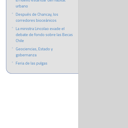
urbano
Después de Chancay, los
corredores bioceánicos
La ministra Lincolao evade el
debate de fondo sobre las Becas
Chile
Geociencias, Estado y
gobernanza
Feria de las pulgas