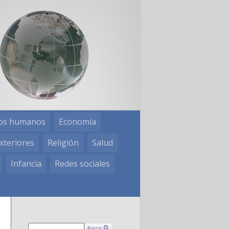
os humanos
Economía
xteriores
Religión
Salud
Infancia
Redes sociales