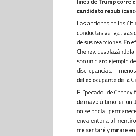
línea de Trump corre e
candidato republican
o
Las acciones de los últ
conductas vengativas d
de sus reacciones. En e
Cheney, desplazándola 
son un claro ejemplo de 
discrepancias, ni menos
del ex ocupante de la C
El "pecado" de Cheney 
de mayo último, en un 
no se podía "permanecer
envalentona al mentiro
me sentaré y miraré en 