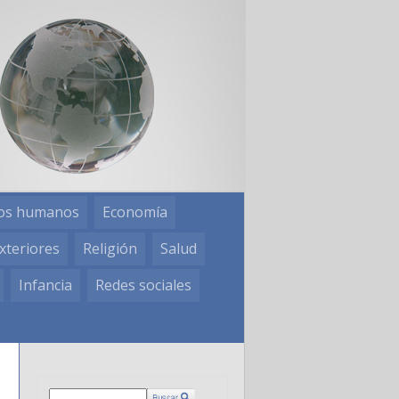
os humanos
Economía
xteriores
Religión
Salud
Infancia
Redes sociales