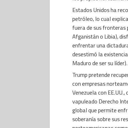
Estados Unidos ha reco
petróleo, lo cual expl
fuera de sus fronteras p
Afganistán o Libia), dis
enfrentar una dictadura
desestimó la existencia 
Maduro de ser su líder).
Trump pretende recupera
con empresas norteame
Venezuela con EE.UU., q
vapuleado Derecho Inte
global que permite enfr
soberanía sobre sus re
norteamericanas como l