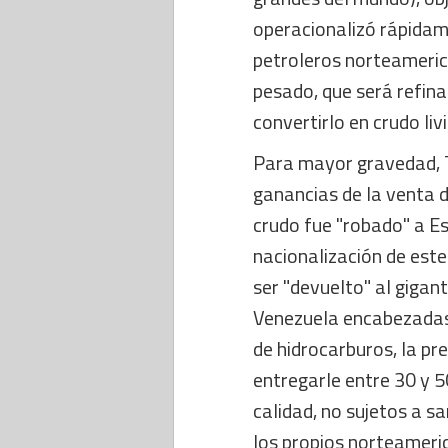
operacionalizó rápidam
petroleros norteameric
pesado, que será refi
convertirlo en crudo li
Para mayor gravedad, T
ganancias de la venta d
crudo fue "robado" a E
nacionalización de este
ser "devuelto" al gigan
Venezuela encabezadas 
de hidrocarburos, la pr
entregarle entre 30 y 5
calidad, no sujetos a s
los propios norteameri