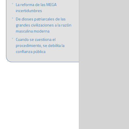
La reforma de las MEGA
incertidumbres
De dioses patriarcales de las
grandes civilizaciones a la razón
masculina moderna
Cuando se cuestiona el
procedimiento, se debilita la
confianza pública