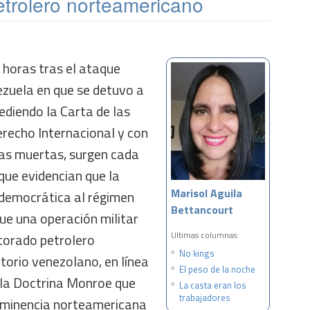
etrolero norteamericano
 horas tras el ataque
ezuela en que se detuvo a
ediendo la Carta de las
erecho Internacional y con
as muertas, surgen cada
ue evidencian que la
Marisol Aguila
democrática al régimen
Bettancourt
que una operación militar
Ultimas columnas:
ctorado petrolero
No kings
torio venezolano, en línea
El peso de la noche
e la Doctrina Monroe que
La casta eran los
trabajadores
eminencia norteamericana