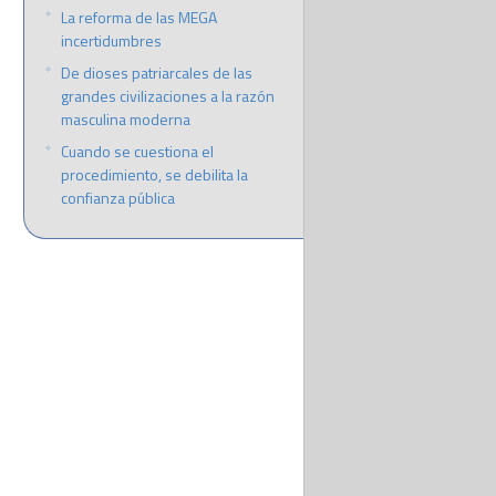
La reforma de las MEGA
incertidumbres
De dioses patriarcales de las
grandes civilizaciones a la razón
masculina moderna
Cuando se cuestiona el
procedimiento, se debilita la
confianza pública