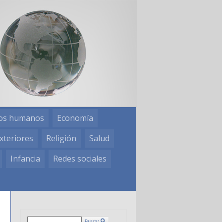
os humanos
Economía
xteriores
Religión
Salud
Infancia
Redes sociales