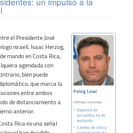
sidentes: un impulso a la
l
ntre el Presidente José
ogo israelí, Isaac Herzog,
 de mando en Costa Rica,
ualquiera agendada con
ontrario, bien puede
 diplomático, que marca la
Peleg Lewi
elaciones entre ambos
íodo de distanciamiento a
Ultimas columnas:
ierno anterior.
Espacios de
encuentro, no de
exclusión
 Costa Rica es una señal
Cambio de ciclo y
e Israel han decidido
normalización de