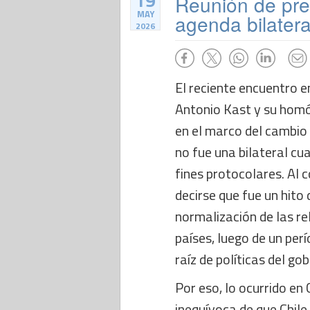
19
Reunión de pre
MAY
agenda bilatera
2026
El reciente encuentro e
Antonio Kast y su homól
en el marco del cambio
no fue una bilateral c
fines protocolares. Al c
decirse que fue un hito
normalización de las r
países, luego de un per
raíz de políticas del gob
Por eso, lo ocurrido en
inequívoca de que Chile 