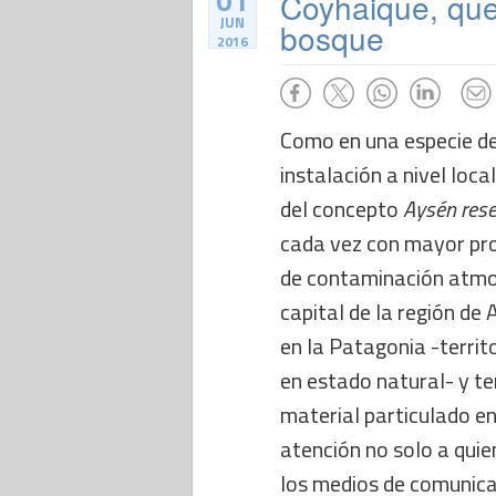
01
Coyhaique, que
JUN
bosque
2016
Como en una especie d
instalación a nivel loca
del concepto
Aysén rese
cada vez con mayor pro
de contaminación atmo
capital de la región de 
en la Patagonia -territ
en estado natural- y t
material particulado en
atención no solo a quie
los medios de comunica