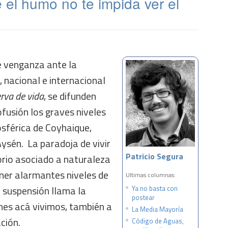
 el humo no te impida ver el
e venganza ante la
l, nacional e internacional
rva de vida
, se difunden
fusión los graves niveles
sférica de Coyhaique,
Aysén. La paradoja de vivir
Patricio Segura
orio asociado a naturaleza
ener alarmantes niveles de
Ultimas columnas:
 suspensión llama la
Ya no basta con
postear
nes acá vivimos, también a
La Media Mayoría
ción.
Código de Aguas,