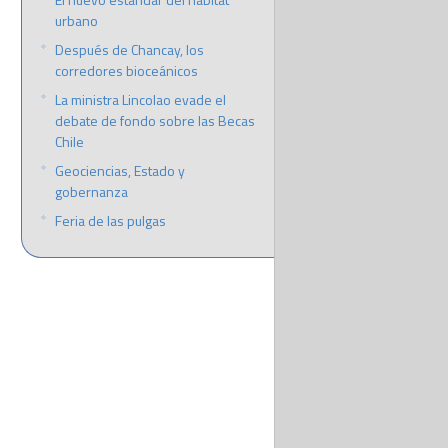
urbano
Después de Chancay, los
corredores bioceánicos
La ministra Lincolao evade el
debate de fondo sobre las Becas
Chile
Geociencias, Estado y
gobernanza
Feria de las pulgas