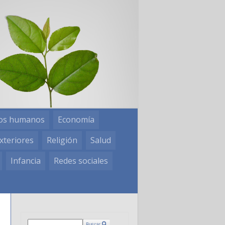
os humanos
Economía
xteriores
Religión
Salud
Infancia
Redes sociales