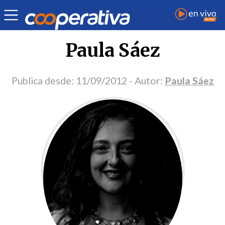
Portada Opinión
Paula Sáez
Publica desde:
11/09/2012
- Autor:
Paula Sáez