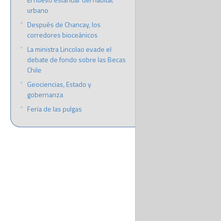
urbano
Después de Chancay, los
corredores bioceánicos
La ministra Lincolao evade el
debate de fondo sobre las Becas
Chile
Geociencias, Estado y
gobernanza
Feria de las pulgas