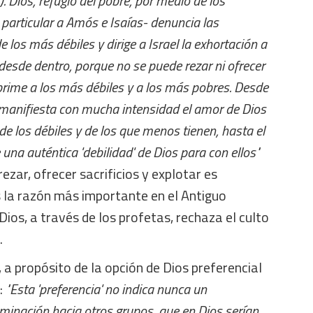
7). Dios, refugio del pobre, por medio de los
particular a Amós e Isaías- denuncia las
e los más débiles y dirige a Israel la exhortación a
desde dentro, porque no se puede rezar ni ofrecer
oprime a los más débiles y a los más pobres. Desde
a manifiesta con mucha intensidad el amor de Dios
 de los débiles y de los que menos tienen, hasta el
una auténtica 'debilidad' de Dios para con ellos"
rezar, ofrecer sacrificios y explotar es
s la razón más importante en el Antiguo
ios, a través de los profetas, rechaza el culto
.
, a propósito de la opción de Dios preferencial
:
"Esta 'preferencia' no indica nunca un
iminación hacia otros grupos, que en Dios serían