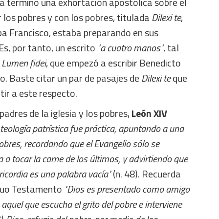
 a término una exhortación apostólica sobre el
r los pobres y con los pobres, titulada
Dilexi te
,
apa Francisco, estaba preparando en sus
Es, por tanto, un escrito
"a cuatro manos"
, tal
a
Lumen fidei
, que empezó a escribir Benedicto
o. Baste citar un par de pasajes de
Dilexi te
que
tir a este respecto.
padres de la iglesia y los pobres,
León XIV
 teología patrística fue práctica, apuntando a una
pobres, recordando que el Evangelio sólo se
 a tocar la carne de los últimos, y advirtiendo que
ericordia es una palabra vacía"
(n. 48). Recuerda
iguo Testamento
"Dios es presentado como amigo
 aquel que escucha el grito del pobre e interviene