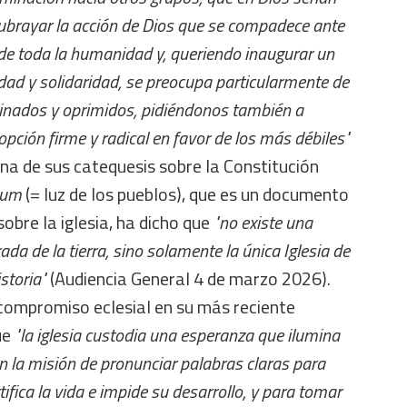
ubrayar la acción de Dios que se compadece ante
d de toda la humanidad y, queriendo inaugurar un
nidad y solidaridad, se preocupa particularmente de
minados y oprimidos, pidiéndonos también a
 opción firme y radical en favor de los más débiles"
 una de sus catequesis sobre la Constitución
ium
(= luz de los pueblos), que es un documento
 sobre la iglesia, ha dicho que
"no existe una
rada de la tierra, sino solamente la única Iglesia de
storia"
(Audiencia General 4 de marzo 2026).
 compromiso eclesial en su más reciente
ue
"la iglesia custodia una esperanza que ilumina
n la misión de pronunciar palabras claras para
ifica la vida e impide su desarrollo, y para tomar