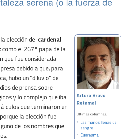
rtaleza serena (o la fuerza de
la elección del
cardenal
t
como el 267° papa de la
ión que fue considerada
presa debido a que, para
ica, hubo un "diluvio" de
edios de prensa sobre
Arturo Bravo
gidos y lo complejo que iba
Retamal
 cálculos que terminaron en
Ultimas columnas:
porque la elección fue
Las manos llenas de
inguno de los nombres que
sangre
res.
Cuaresma,