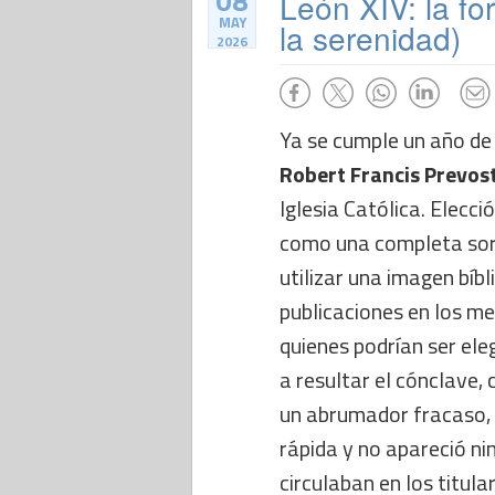
08
León XIV: la fo
MAY
la serenidad)
2026
Ya se cumple un año de 
Robert Francis Prevos
Iglesia Católica. Elecc
como una completa sor
utilizar una imagen bíbl
publicaciones en los m
quienes podrían ser ele
a resultar el cónclave,
un abrumador fracaso, 
rápida y no apareció n
circulaban en los titula