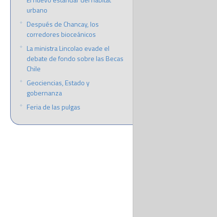
urbano
Después de Chancay, los
corredores bioceánicos
La ministra Lincolao evade el
debate de fondo sobre las Becas
Chile
Geociencias, Estado y
gobernanza
Feria de las pulgas