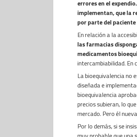
errores en el expendio.
implementan, que la re
por parte del paciente 
En relación a la accesib
las farmacias disponga
medicamentos bioequ
intercambiabilidad. En 
La bioequivalencia no es
diseñada e implementad
bioequivalencia aprobad
precios subieran, lo que
mercado. Pero él nuev
Por lo demás, si se ins
muy probable que una s