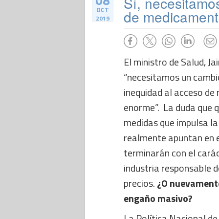
08
Sí, necesitamos
OCT
de medicament
2019
El ministro de Salud, J
“necesitamos un cambio
inequidad al acceso de
enorme”. La duda que qu
medidas que impulsa la 
realmente apuntan en es
terminarán con el cará
industria responsable 
precios.
¿O nuevamente
engaño masivo?
La Política Nacional 