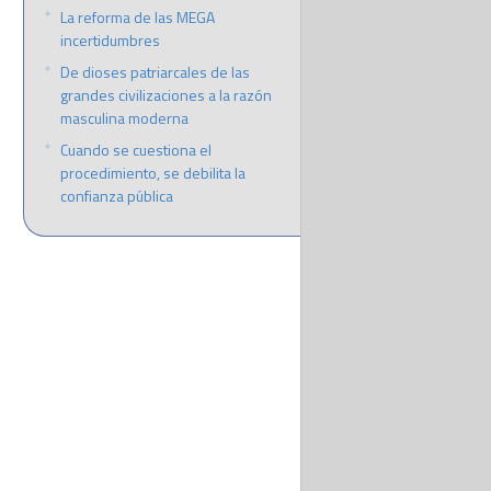
La reforma de las MEGA
incertidumbres
De dioses patriarcales de las
grandes civilizaciones a la razón
masculina moderna
Cuando se cuestiona el
procedimiento, se debilita la
confianza pública