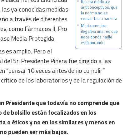
Receta médica y
anticonceptivos, que
a las ya conocidas medidas
la norma no se
año a través de diferentes
convierta en barrera
Medicamentos
Ley, como Fármacos II, Pro
ilegales: una red que
lase Media Protegida.
nace donde nadie
está mirando
s es amplio. Pero el
del Sr. Presidente Piñera fue dirigido a las
en “pensar 10 veces antes de no cumplir”
 crítico de los laboratorios y de la regulación de
un Presidente que todavía no comprende que
 de bolsillo están focalizados en los
 o éticos y no en los similares y menos en
 no pueden ser más bajos.